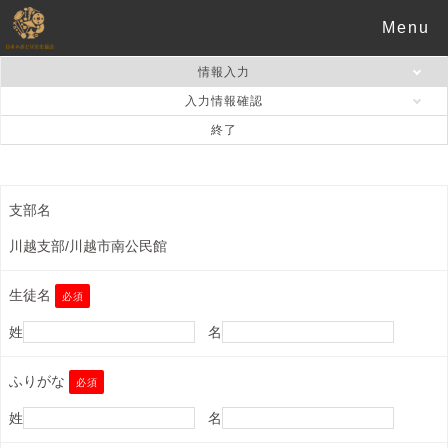
メール登録
Menu
登録メール送信
情報入力
入力情報確認
終了
支部名
川越支部/川越市南公民館
生徒名
必須
姓
名
ふりがな
必須
姓
名