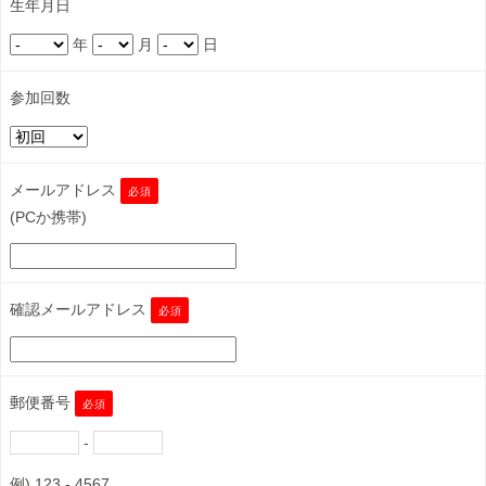
生年月日
年
月
日
参加回数
メールアドレス
必須
(PCか携帯)
確認メールアドレス
必須
郵便番号
必須
-
例) 123 - 4567