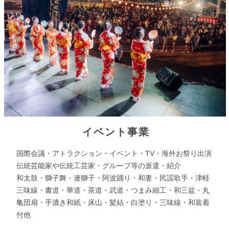
イベント事業
国際会議・アトラクション・イベント・TV・海外お祭り出演
伝統芸能家や伝統⼯芸家・グループ等の派遣・紹介
和太鼓・獅子舞・連獅子・阿波踊り・和妻・民謡歌手・津軽
三味線・書道・華道・茶道・武道・つまみ細工・和三盆・丸
亀団扇・手漉き和紙・床山・髪結・白塗り・三味線・和装着
付他